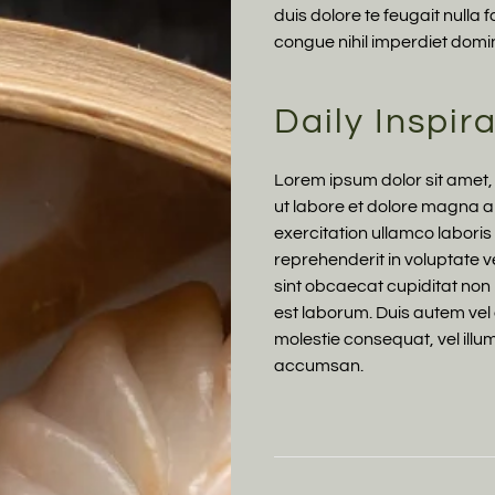
duis dolore te feugait nulla 
congue nihil imperdiet dom
Daily Inspir
Lorem ipsum dolor sit amet, 
ut labore et dolore magna a
exercitation ullamco laboris
reprehenderit in voluptate ve
sint obcaecat cupiditat non p
est laborum. Duis autem vel e
molestie consequat, vel illum 
accumsan.