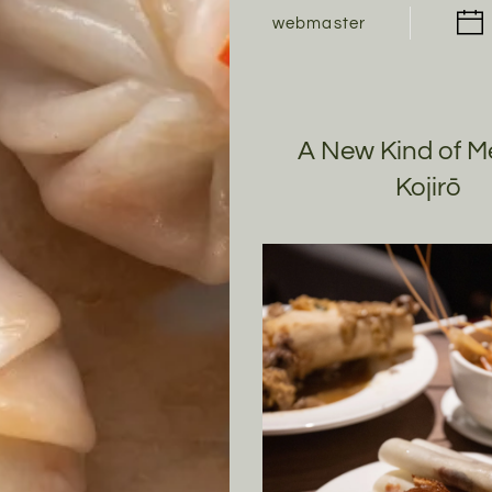
webmaster
A New Kind of M
Kojirō