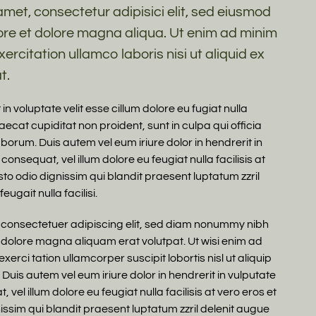
met, consectetur adipisici elit, sed eiusmod
ore et dolore magna aliqua. Ut enim ad minim
ercitation ullamco laboris nisi ut aliquid ex
t.
in voluptate velit esse cillum dolore eu fugiat nulla
ecat cupiditat non proident, sunt in culpa qui officia
aborum. Duis autem vel eum iriure dolor in hendrerit in
consequat, vel illum dolore eu feugiat nulla facilisis at
to odio dignissim qui blandit praesent luptatum zzril
eugait nulla facilisi.
 consectetuer adipiscing elit, sed diam nonummy nibh
 dolore magna aliquam erat volutpat. Ut wisi enim ad
erci tation ullamcorper suscipit lobortis nisl ut aliquip
is autem vel eum iriure dolor in hendrerit in vulputate
 vel illum dolore eu feugiat nulla facilisis at vero eros et
ssim qui blandit praesent luptatum zzril delenit augue