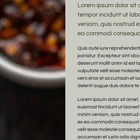
Lorem ipsum dolor sit a
tempor incidunt ut lab
veniam, quis nostrud ex
ea commodi consequa
Quis aute iure reprehenderit 
pariatur. Excepteur sint obca
deserunt mollit anim id est l
vulputate velit esse molestie 
vero eros et accumsan et ius
delenit augue duis dolore te f
Lorem ipsum dolor sit amet,
euismod tincidunt ut laoreet
minim veniam, quis nostrud ex
ex ea commodo consequat. Du
velit esse molestie consequat,
accumsan et iusto odio digni