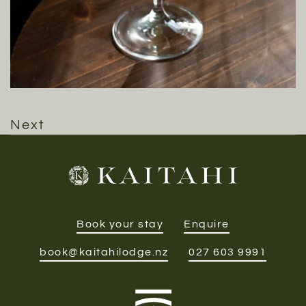
Next
Book your stay
Enquire
book@kaitahilodge.nz
027 603 9991